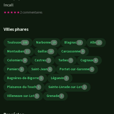
Incall
★★★★★
2 commentaires
Villes phares
Toulouse
Narbonne
Blagnac
Albi
108
19
13
12
Montauban
Gaillac
Carcassonne
11
10
9
Colomiers
Castres
Tarbes
Cugnaux
8
7
7
6
Pamiers
Saint-Jean
Portet-sur-Garonne
6
6
6
Bagnères-de-Bigorre
Léguevin
5
5
Plaisance-du-Touch
Sainte-Livrade-sur-Lot
5
5
Villeneuve-sur-Lot
Grenade
5
5