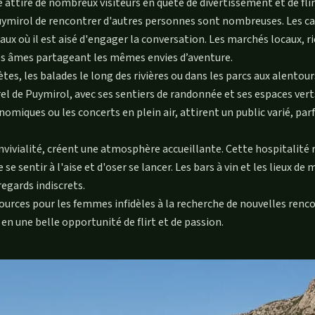
e attire de nombreux visiteurs en quête de divertissement et de flir
ymirol de rencontrer d'autres personnes sont nombreuses. Les cafés
iaux où il est aisé d'engager la conversation. Les marchés locaux, 
 des âmes partageant les mêmes envies d’aventure.
rètes, les balades le long des rivières ou dans les parcs aux alent
de Puymirol, avec ses sentiers de randonnée et ses espaces verts,
iques ou les concerts en plein air, attirent un public varié, parf
vivialité, créent une atmosphère accueillante. Cette hospitalité r
sentir à l'aise et d'oser se lancer. Les bars à vin et les lieux de
regards indiscrets.
ources pour les femmes infidèles à la recherche de nouvelles renc
en une belle opportunité de flirt et de passion.